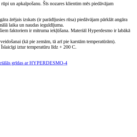
ktu rūpi un apkalpošanu. Šīs nozares klientim mēs piedāvājam
gāra ārējais izskats (ir parādījusies rūsa) piedāvājam pārklāt angāra
mālā laika un naudas ieguldījuma.
o šiem faktoriem ir mitruma iekļūšana. Materiāl Hyperdesmo ir labākā
u veidošanai (kā pie zemām, tā arī pie karstām temperatūrām).
 Īslaicīgi iztur temperatūru līdz + 200 C.