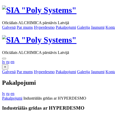
Oficiālais ALCHIMICA pārstāvis Latvijā
Galvenā
Par mums
Hyperdesmo
Pakalpojumi
Galerija
Jaunumi
Konta
Oficiālais ALCHIMICA pārstāvis Latvijā
lv
ru
en
×
Galvenā
Par mums
Hyperdesmo
Pakalpojumi
Galerija
Jaunumi
Konta
Pakalpojumi
lv
ru
en
Pakalpojumi
Industriālās grīdas ar HYPERDESMO
Industriālās grīdas ar HYPERDESMO