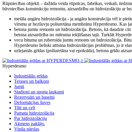
Rūpniecības objekti – dažāda veida rūpnīcas, fabrikas, veikali, tirdzn
būvniecības konstrukciju remontu, aizsardzību un hidroizolāciju a
metāla angāru hidroizolācija - ja angāra konstrukcija vēl ir piet
virsmu ar bezšuvju poliuretāna membrānu Hyperdesmo. Kas ļauj a
betona jumtu remonts un hidroizolācija. Betons, kā daudzie citi
betona aizsardzība no mitruma iekļūšanas tajā. Turklāt Hyperde
vecu bituma un ruberoida jumtu remonts un hidroizolācija. Bitum
Hyperdesmo lieliski atrisina hidroizolācijas problēmas, jo ir el
uzlejamās grīdas (poliuretāna vai epoksīda), betona grīdu aizsa
Hyperdesmo
Industriālās grīdas
Terases un balkoni
Jumti
Stadioni un sporta laukumi
Rezervuāri un baseini
Deformācijas šuves
Tilti un ceļi
Pamatu hidroizolācija
Par hidroizolāciju
Akmens paklājs.
Vinila pārslas