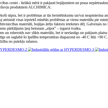
iecības centri - lielākā mērā ir pakļauti bojājumiem un prasa nepārtrau
r bezšuvju produktiem ALCHIMICA:
iekoši stipra, bet ir problēmas ar tās hermētiskumu un/vai neapmierina an
trisināt visas iepriekš minētās problēmas ar vienu materiālu pie mini
 būvniecības materiāli, bojājas ārējo faktoru ietekmes dēļ. Galvenais n
smo pārklājums ļauj betonam „elpot” – izgarot tvaiku.
s un ruberoids nav slikts materiāls, bet ir neelastīgs un pakļauts plais
astīgs un saglabā šo īpašību temperatūras diapazonā no -40 C līdz +90 C.
rdzība no putekļu rašanos.