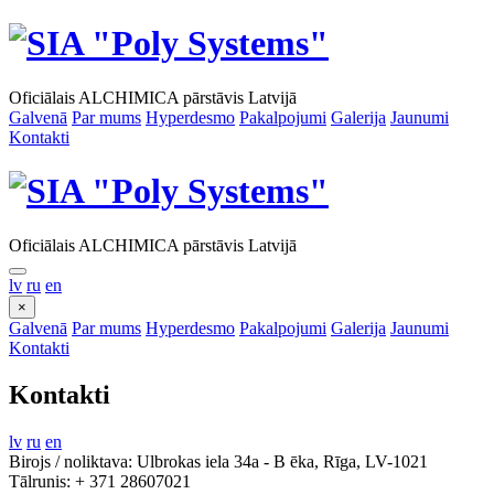
Oficiālais ALCHIMICA pārstāvis Latvijā
Galvenā
Par mums
Hyperdesmo
Pakalpojumi
Galerija
Jaunumi
Kontakti
Oficiālais ALCHIMICA pārstāvis Latvijā
lv
ru
en
×
Galvenā
Par mums
Hyperdesmo
Pakalpojumi
Galerija
Jaunumi
Kontakti
Kontakti
lv
ru
en
Birojs / noliktava: Ulbrokas iela 34a - B ēka, Rīga, LV-1021
Tālrunis: + 371 28607021