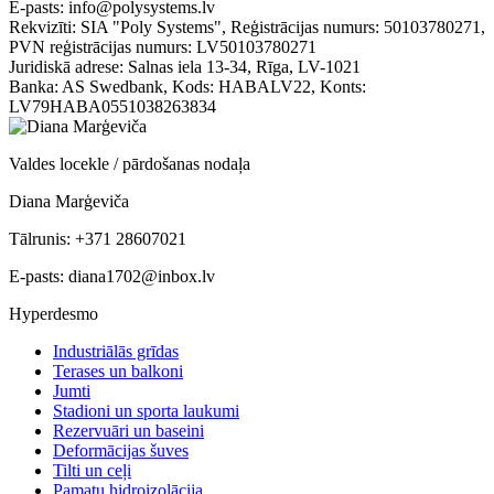
E-pasts: info@polysystems.lv
Rekvizīti:
SIA "Poly Systems"
, Reģistrācijas numurs:
50103780271
,
PVN reģistrācijas numurs:
LV50103780271
Juridiskā adrese:
Salnas iela 13-34, Rīga, LV-1021
Banka:
AS Swedbank
, Kods:
HABALV22
, Konts:
LV79HABA0551038263834
Valdes locekle / pārdošanas nodaļa
Diana Marģeviča
Tālrunis:
+371 28607021
E-pasts:
diana1702@inbox.lv
Hyperdesmo
Industriālās grīdas
Terases un balkoni
Jumti
Stadioni un sporta laukumi
Rezervuāri un baseini
Deformācijas šuves
Tilti un ceļi
Pamatu hidroizolācija