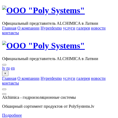
Официальный представитель ALCHIMICA в Латвии
Главная
О компании
Hyperdesmo
услуги
галерея
новости
контакты
Официальный представитель ALCHIMICA в Латвии
lv
ru
en
×
Главная
О компании
Hyperdesmo
услуги
галерея
новости
контакты
Alchimica - гидроизоляционные системы
Обширный сортимент продуктов от PolySystems.lv
Подробнее