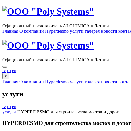
Официальный представитель ALCHIMICA в Латвии
Главная
О компании
Hyperdesmo
услуги
галерея
новости
конта
Официальный представитель ALCHIMICA в Латвии
lv
ru
en
×
Главная
О компании
Hyperdesmo
услуги
галерея
новости
конта
услуги
lv
ru
en
услуги
HYPERDESMO для строительства мостов и дорог
HYPERDESMO для строительства мостов и дорог