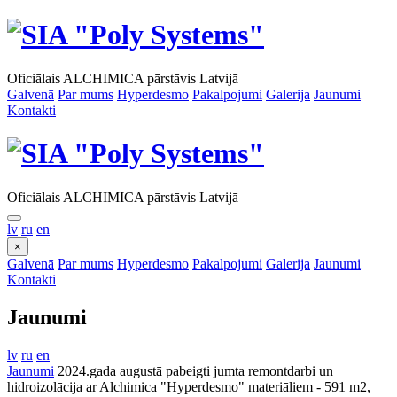
Oficiālais ALCHIMICA pārstāvis Latvijā
Galvenā
Par mums
Hyperdesmo
Pakalpojumi
Galerija
Jaunumi
Kontakti
Oficiālais ALCHIMICA pārstāvis Latvijā
lv
ru
en
×
Galvenā
Par mums
Hyperdesmo
Pakalpojumi
Galerija
Jaunumi
Kontakti
Jaunumi
lv
ru
en
Jaunumi
2024.gada augustā pabeigti jumta remontdarbi un
hidroizolācija ar Alchimica "Hyperdesmo" materiāliem - 591 m2,