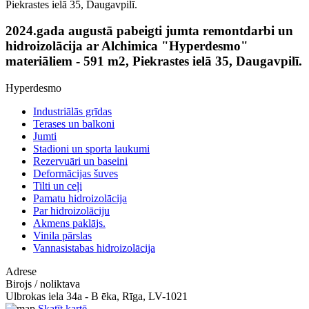
Piekrastes ielā 35, Daugavpilī.
2024.gada augustā pabeigti jumta remontdarbi un
hidroizolācija ar Alchimica "Hyperdesmo"
materiāliem - 591 m2, Piekrastes ielā 35, Daugavpilī.
Hyperdesmo
Industriālās grīdas
Terases un balkoni
Jumti
Stadioni un sporta laukumi
Rezervuāri un baseini
Deformācijas šuves
Tilti un ceļi
Pamatu hidroizolācija
Par hidroizolāciju
Akmens paklājs.
Vinila pārslas
Vannasistabas hidroizolācija
Adrese
Birojs / noliktava
Ulbrokas iela 34a - B ēka, Rīga, LV-1021
Skatīt kartē