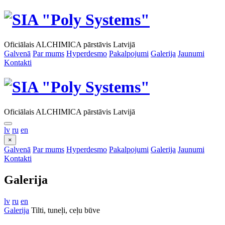
Oficiālais ALCHIMICA pārstāvis Latvijā
Galvenā
Par mums
Hyperdesmo
Pakalpojumi
Galerija
Jaunumi
Kontakti
Oficiālais ALCHIMICA pārstāvis Latvijā
lv
ru
en
×
Galvenā
Par mums
Hyperdesmo
Pakalpojumi
Galerija
Jaunumi
Kontakti
Galerija
lv
ru
en
Galerija
Tilti, tuneļi, ceļu būve