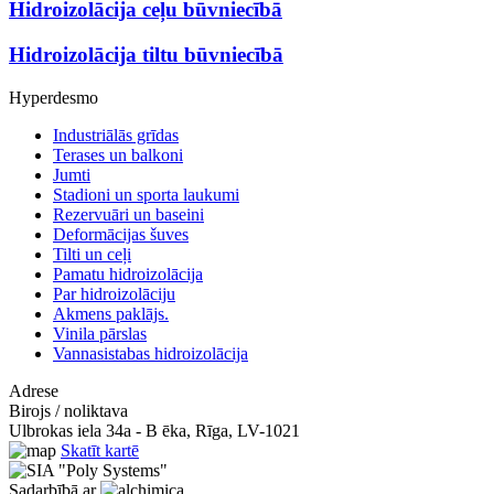
Hidroizolācija ceļu būvniecībā
Hidroizolācija tiltu būvniecībā
Hyperdesmo
Industriālās grīdas
Terases un balkoni
Jumti
Stadioni un sporta laukumi
Rezervuāri un baseini
Deformācijas šuves
Tilti un ceļi
Pamatu hidroizolācija
Par hidroizolāciju
Akmens paklājs.
Vinila pārslas
Vannasistabas hidroizolācija
Adrese
Birojs / noliktava
Ulbrokas iela 34a - B ēka, Rīga, LV-1021
Skatīt kartē
Sadarbībā ar