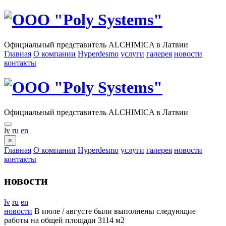
Официальный представитель ALCHIMICA в Латвии
Главная
О компании
Hyperdesmo
услуги
галерея
новости
контакты
Официальный представитель ALCHIMICA в Латвии
lv
ru
en
×
Главная
О компании
Hyperdesmo
услуги
галерея
новости
контакты
новости
lv
ru
en
новости
В июле / августе были выполнены следующие
работы на общей площади 3114 м2