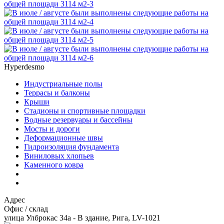
Hyperdesmo
Индустриальные полы
Террасы и балконы
Крыши
Стадионы и спортивные площадки
Водные резервуары и бассейны
Мосты и дороги
Деформационные швы
Гидроизоляция фундамента
Bиниловых хлопьев
Kаменного ковра
Адрес
Офис / склад
улица Улброкас 34а - B здание, Рига, LV-1021