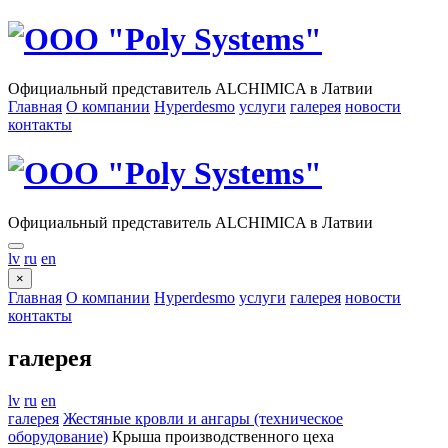
Официальный представитель ALCHIMICA в Латвии
Главная
О компании
Hyperdesmo
услуги
галерея
новости
контакты
Официальный представитель ALCHIMICA в Латвии
lv
ru
en
×
Главная
О компании
Hyperdesmo
услуги
галерея
новости
контакты
галерея
lv
ru
en
галерея
Жестяные кровли и ангары (техническое
оборудование)
Крыша производственного цеха